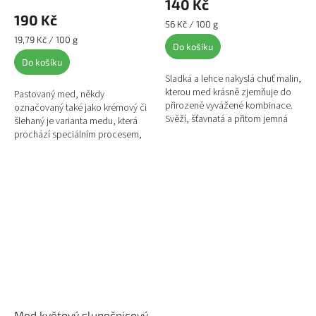
140 Kč
190 Kč
Měrná
56 Kč / 100 g
cena:
Měrná
19,79 Kč / 100 g
Do košíku
cena:
Do košíku
Sladká a lehce nakyslá chuť malin,
kterou med krásně zjemňuje do
Pastovaný med, někdy
přirozeně vyvážené kombinace.
označovaný také jako krémový či
Svěží, šťavnatá a přitom jemná
šlehaný je varianta medu, která
chuť nepůsobí těžce a baví i po
prochází speciálním procesem,
několika lžičkách,...
aby získala hladkou a krémovou
konzistenci.
Med květový slunečnicový