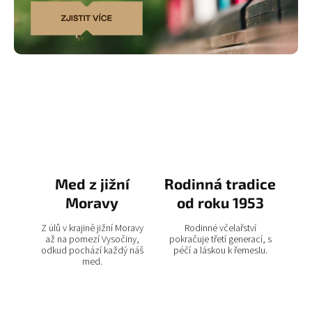
Med z jižní
Rodinná tradice
Moravy
od roku 1953
Z úlů v krajině jižní Moravy
Rodinné včelařství
až na pomezí Vysočiny,
pokračuje třetí generací, s
odkud pochází každý náš
péčí a láskou k řemeslu.
med.