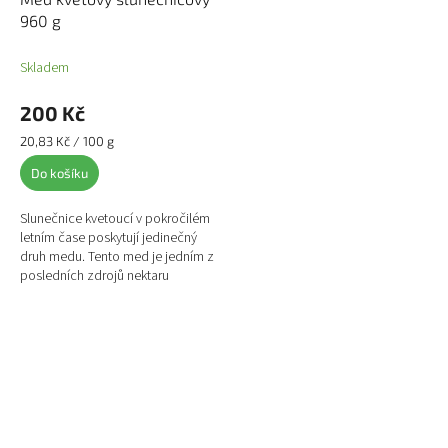
960 g
Skladem
200 Kč
Měrná
20,83 Kč / 100 g
cena:
Do košíku
Slunečnice kvetoucí v pokročilém
letním čase poskytují jedinečný
druh medu. Tento med je jedním z
posledních zdrojů nektaru
dostupných v průběhu daného
včelařského roku....