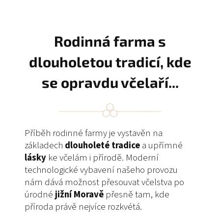
Rodinná farma s
dlouholetou tradicí, kde
se opravdu včelaří...
Příběh rodinné farmy je vystavěn na
základech
dlouholeté tradice
a upřímné
lásky
ke včelám i přírodě. Moderní
technologické vybavení našeho provozu
nám dává možnost přesouvat včelstva po
úrodné
jižní Moravě
přesně tam, kde
příroda právě nejvíce rozkvétá.