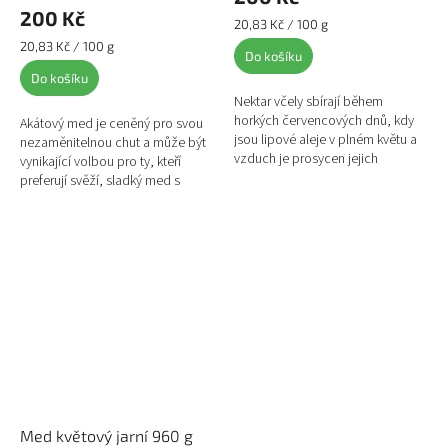
200 Kč
Měrná
20,83 Kč / 100 g
cena:
Měrná
20,83 Kč / 100 g
Do košíku
cena:
Do košíku
Nektar včely sbírají během
horkých červencových dnů, kdy
Akátový med je ceněný pro svou
jsou lipové aleje v plném květu a
nezaměnitelnou chut a může být
vzduch je prosycen jejich
vynikající volbou pro ty, kteří
omamnou vůní. Je to jeden z
preferují svěží, sladký med s
našich chuťově nejvýraznějších...
lehkým aroma. Také je jeho
výhodou velmi pomalá...
Med květový jarní 960 g