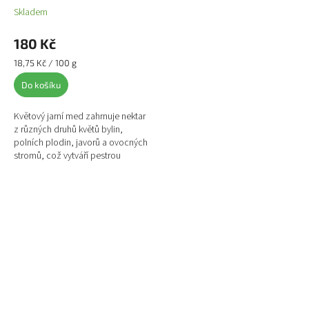
Skladem
Průměrné
hodnocení
produktu
180 Kč
je
Měrná
18,75 Kč / 100 g
5,0
cena:
z
Do košíku
5
hvězdiček.
Květový jarní med zahrnuje nektar
z různých druhů květů bylin,
polních plodin, javorů a ovocných
stromů, což vytváří pestrou
kombinaci a harmonii chutí. Je
velmi rozmanitý a...