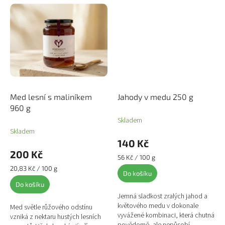
Med lesní s maliníkem
Jahody v medu 250 g
960 g
Skladem
Skladem
140 Kč
200 Kč
Měrná
56 Kč / 100 g
cena:
Měrná
20,83 Kč / 100 g
Do košíku
cena:
Do košíku
Jemná sladkost zralých jahod a
květového medu v dokonale
Med světle růžového odstínu
vyvážené kombinaci, která chutná
vzniká z nektaru hustých lesních
povědomě, ale nepůsobí