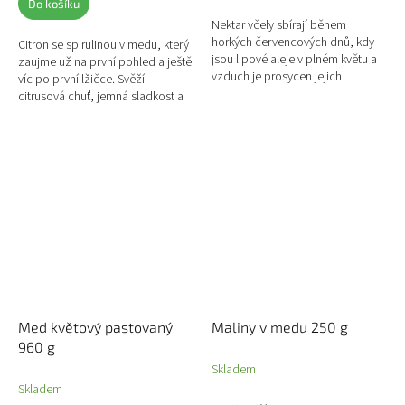
Do košíku
Nektar včely sbírají během
horkých červencových dnů, kdy
Citron se spirulinou v medu, který
jsou lipové aleje v plném květu a
zaujme už na první pohled a ještě
vzduch je prosycen jejich
víc po první lžičce. Svěží
omamnou vůní. Je to jeden z
citrusová chuť, jemná sladkost a
našich chuťově nejvýraznějších...
lehce zemitý tón spiruliny tvoří
nečekaně...
Med květový pastovaný
Maliny v medu 250 g
960 g
Skladem
Skladem