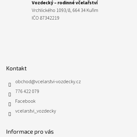
Vozdecký – rodinné včelařství
Vrchlického 1093/8, 664 34 Kuřim
IČO 87342219
Kontakt
obchod
@
vcelarstvi-vozdecky.cz
776 422 079
Facebook
vcelarstvi_vozdecky
Informace pro vás