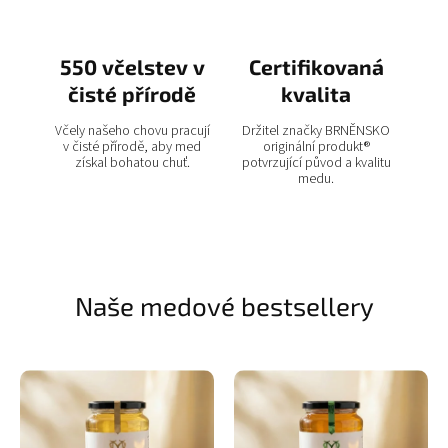
550 včelstev v
Certifikovaná
čisté přírodě
kvalita
Včely našeho chovu pracují
Držitel značky BRNĚNSKO
v čisté přírodě, aby med
originální produkt®
získal bohatou chuť.
potvrzující původ a kvalitu
medu.
Naše medové bestsellery