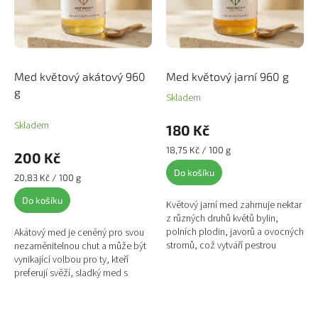
Med květový akátový 960
Med květový jarní 960 g
g
Skladem
Prů
hod
Skladem
pro
180 Kč
je
Měrná
18,75 Kč / 100 g
5,0
200 Kč
cena:
z
Do košíku
Měrná
20,83 Kč / 100 g
5
cena:
hvě
Do košíku
Květový jarní med zahrnuje nektar
z různých druhů květů bylin,
polních plodin, javorů a ovocných
Akátový med je ceněný pro svou
stromů, což vytváří pestrou
nezaměnitelnou chut a může být
kombinaci a harmonii chutí. Je
vynikající volbou pro ty, kteří
velmi rozmanitý a...
preferují svěží, sladký med s
lehkým aroma. Také je jeho
výhodou velmi pomalá...