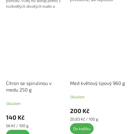
porostů. Včely ho sbírají přímo z
obyčejně. Ideální pro chvíle, kdy
rozkvetlých divokých malin a
chcete jistotu, která nikdy...
ostružin, což mu dává plnou chuť
a výraznější...
Citron se spirulinou v
Med květový lipový 960 g
medu 250 g
Skladem
Skladem
200 Kč
140 Kč
Měrná
20,83 Kč / 100 g
cena:
Měrná
56 Kč / 100 g
Do košíku
cena: